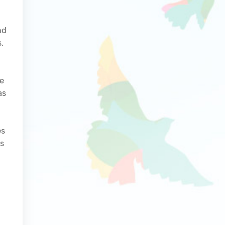
nd
,
de
as
es
es