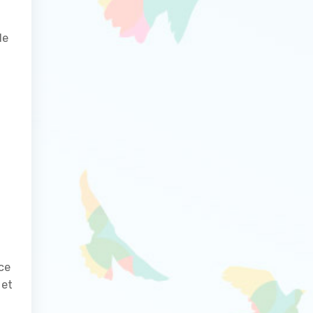
de
ce
 et