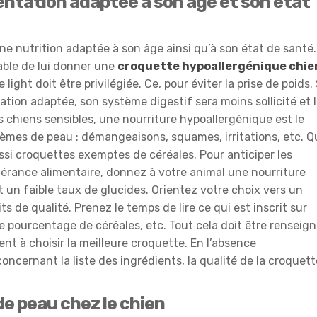
entation adaptée à son âge et son état
 nutrition adaptée à son âge ainsi qu’à son état de santé.
rable de lui donner une
croquette hypoallergénique chie
 light doit être privilégiée. Ce, pour éviter la prise de poids. 
tion adaptée, son système digestif sera moins sollicité et 
es chiens sensibles, une nourriture hypoallergénique est le
lèmes de peau : démangeaisons, squames, irritations, etc. Q
ssi croquettes exemptes de céréales. Pour anticiper les
lérance alimentaire, donnez à votre animal une nourriture
 un faible taux de glucides. Orientez votre choix vers un
s de qualité. Prenez le temps de lire ce qui est inscrit sur
 le pourcentage de céréales, etc. Tout cela doit être renseig
nt à choisir la meilleure croquette. En l’absence
oncernant la liste des ingrédients, la qualité de la croquett
e peau chez le chien