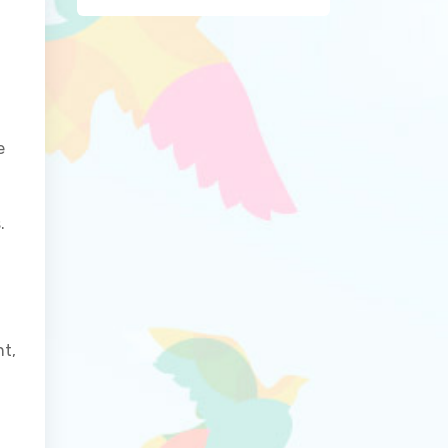
e
.
nt,